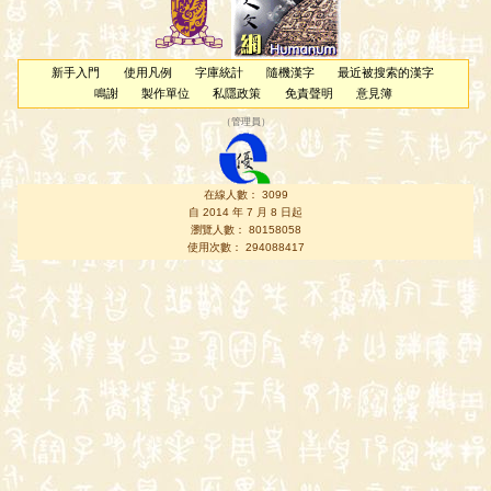
新手入門
使用凡例
字庫統計
隨機漢字
最近被搜索的漢字
鳴謝
製作單位
私隱政策
免責聲明
意見簿
（
管理員
）
在線人數： 3099
自 2014 年 7 月 8 日起
瀏覽人數： 80158058
使用次數： 294088417