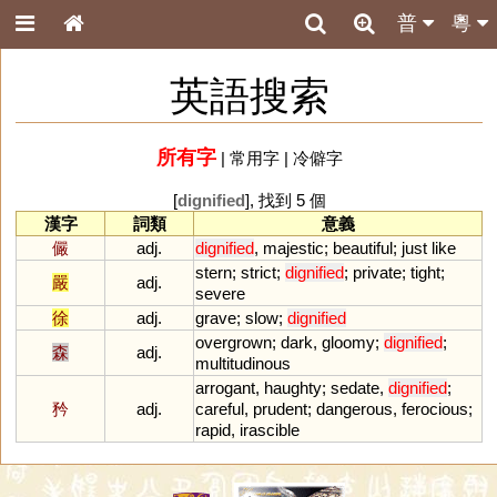
普
粵
英語搜索
所有字
|
常用字
|
冷僻字
[
dignified
], 找到 5 個
漢字
詞類
意義
儼
adj.
dignified
,
majestic
;
beautiful
;
just
like
stern
;
strict
;
dignified
;
private
;
tight
;
嚴
adj.
severe
徐
adj.
grave
;
slow
;
dignified
overgrown
;
dark
,
gloomy
;
dignified
;
森
adj.
multitudinous
arrogant
,
haughty
;
sedate
,
dignified
;
矜
adj.
careful
,
prudent
;
dangerous
,
ferocious
;
rapid
,
irascible