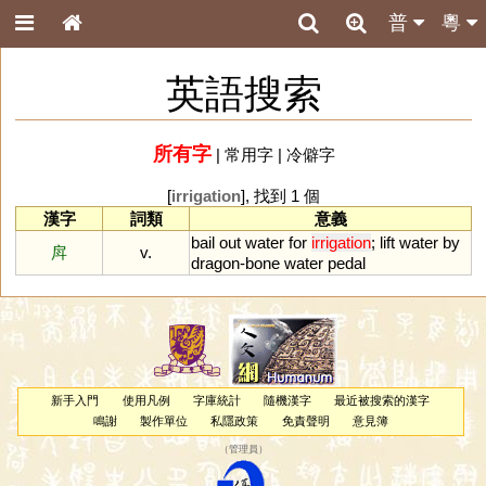
普
粵
英語搜索
所有字
|
常用字
|
冷僻字
[
irrigation
], 找到 1 個
漢字
詞類
意義
bail
out
water
for
irrigation
;
lift
water
by
戽
v.
dragon
-
bone
water
pedal
新手入門
使用凡例
字庫統計
隨機漢字
最近被搜索的漢字
鳴謝
製作單位
私隱政策
免責聲明
意見簿
（
管理員
）