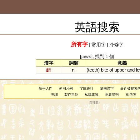
英語搜索
所有字
|
常用字
|
冷僻字
[
jaws
], 找到 1 個
漢字
詞類
意義
齰
n.
(
teeth
)
bite
of
upper
and
l
新手入門
使用凡例
字庫統計
隨機漢字
最近被搜索
鳴謝
製作單位
私隱政策
免責聲明
意見簿
（
管理員
）