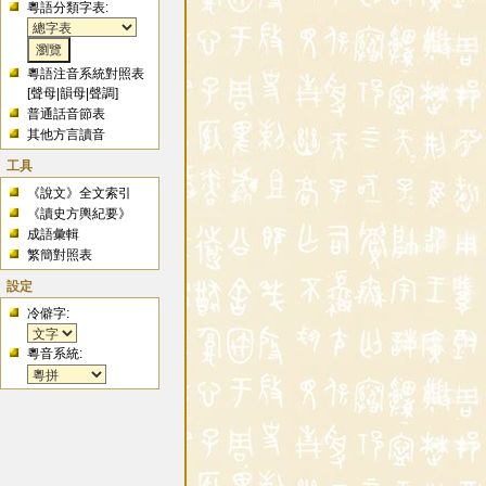
粵語分類字表:
粵語注音系統對照表
[
聲母
|
韻母
|
聲調
]
普通話音節表
其他方言讀音
工具
《說文》全文索引
《讀史方輿紀要》
成語彙輯
繁簡對照表
設定
冷僻字:
粵音系統: