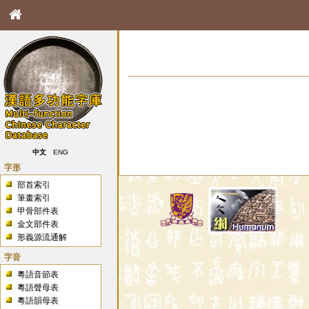
中文
ENG
字形
部首索引
筆畫索引
甲骨部件表
金文部件表
形義源流通解
字音
粵語音節表
粵語聲母表
粵語韻母表