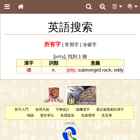
普
粵
英語搜索
所有字
|
常用字
|
冷僻字
[
jetty
], 找到 1 個
漢字
詞類
意義
磯
n.
jetty
;
submerged
rock
;
eddy
新手入門
使用凡例
字庫統計
隨機漢字
最近被搜索的漢字
鳴謝
製作單位
私隱政策
免責聲明
意見簿
（
管理員
）