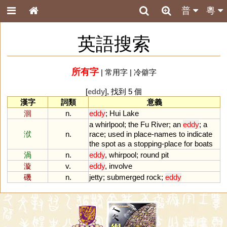
普
粵
英語搜索
所有字
|
常用字
|
冷僻字
[
eddy
], 找到 5 個
漢字
詞類
意義
洄
n.
eddy
;
Hui
Lake
a
whirlpool
;
the
Fu
River
;
an
eddy
;
a
洑
n.
race
;
used
in
place
-
names
to
indicate
the
spot
as
a
stopping
-
place
for
boats
渦
n.
eddy
,
whirpool
;
round
pit
漩
v.
eddy
,
involve
磯
n.
jetty
;
submerged
rock
;
eddy