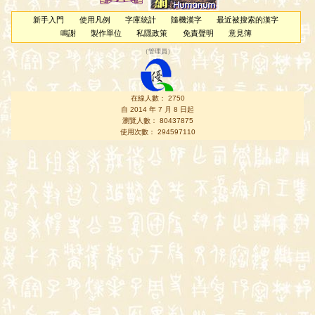
新手入門
使用凡例
字庫統計
隨機漢字
最近被搜索的漢字
鳴謝
製作單位
私隱政策
免責聲明
意見簿
（
管理員
）
在線人數： 2750
自 2014 年 7 月 8 日起
瀏覽人數： 80437875
使用次數： 294597110