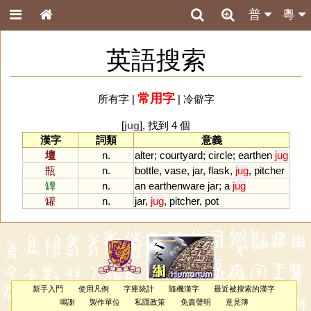
普
粵
英語搜索
常用字
所有字
|
|
冷僻字
[
jug
], 找到 4 個
漢字
詞類
意義
壇
n.
alter
;
courtyard
;
circle
;
earthen
jug
瓶
n.
bottle
,
vase
,
jar
,
flask
,
jug
,
pitcher
罈
n.
an
earthenware
jar
;
a
jug
罐
n.
jar
,
jug
,
pitcher
,
pot
新手入門
使用凡例
字庫統計
隨機漢字
最近被搜索的漢字
鳴謝
製作單位
私隱政策
免責聲明
意見簿