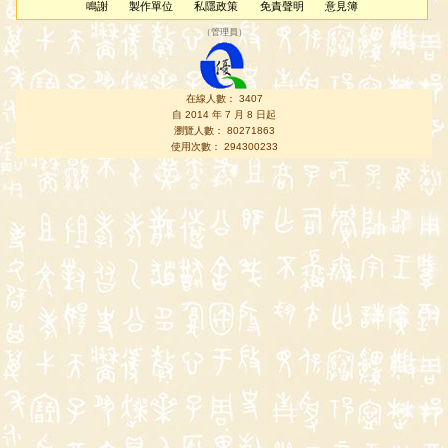
鳴謝
製作單位
私隱政策
免責聲明
意見簿
（
管理員
）
在線人數： 3407
自 2014 年 7 月 8 日起
瀏覽人數： 80271863
使用次數： 294300233