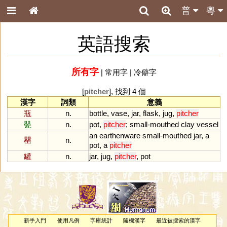
普
粵
英語搜索
所有字
|
常用字
|
冷僻字
[
pitcher
], 找到 4 個
漢字
詞類
意義
瓶
n.
bottle
,
vase
,
jar
,
flask
,
jug
,
pitcher
甖
n.
pot
,
pitcher
;
small
-
mouthed
clay
vessel
an
earthenware
small
-
mouthed
jar
,
a
罌
n.
pot
,
a
pitcher
罐
n.
jar
,
jug
,
pitcher
,
pot
新手入門
使用凡例
字庫統計
隨機漢字
最近被搜索的漢字