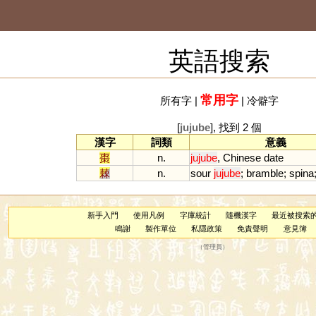
英語搜索
常用字
所有字
|
|
冷僻字
[
jujube
], 找到 2 個
漢字
詞類
意義
棗
n.
jujube
,
Chinese
date
棘
n.
sour
jujube
;
bramble
;
spina
新手入門
使用凡例
字庫統計
隨機漢字
最近被搜索
鳴謝
製作單位
私隱政策
免責聲明
意見簿
（
管理員
）