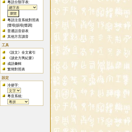
粵語分類字表:
粵語注音系統對照表
[
聲母
|
韻母
|
聲調
]
普通話音節表
其他方言讀音
工具
《說文》全文索引
《讀史方輿紀要》
成語彙輯
繁簡對照表
設定
冷僻字:
粵音系統: