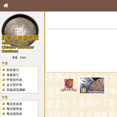
中文
ENG
字形
部首索引
筆畫索引
甲骨部件表
金文部件表
形義源流通解
字音
粵語音節表
粵語聲母表
粵語韻母表