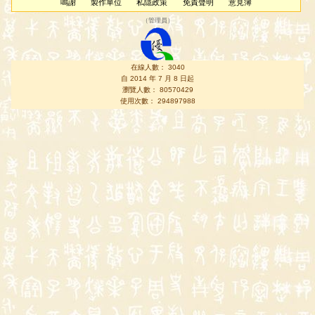
鳴謝
製作單位
私隱政策
免責聲明
意見簿
（
管理員
）
在線人數： 3040
自 2014 年 7 月 8 日起
瀏覽人數： 80570429
使用次數： 294897988