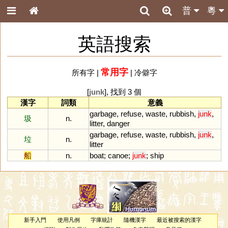
普
粵
英語搜索
常用字
所有字
|
|
冷僻字
[
junk
], 找到 3 個
漢字
詞類
意義
garbage
,
refuse
,
waste
,
rubbish
,
junk
,
圾
n.
litter
,
danger
garbage
,
refuse
,
waste
,
rubbish
,
junk
,
垃
n.
litter
船
n.
boat
;
canoe
;
junk
;
ship
新手入門
使用凡例
字庫統計
隨機漢字
最近被搜索的漢字