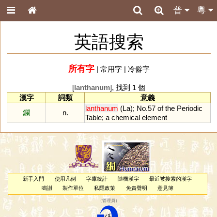
普
粵
英語搜索
所有字
|
常用字
|
冷僻字
[
lanthanum
], 找到 1 個
漢字
詞類
意義
lanthanum
(
La
);
No
.
57
of
the
Periodic
鑭
n.
Table
;
a
chemical
element
新手入門
使用凡例
字庫統計
隨機漢字
最近被搜索的漢字
鳴謝
製作單位
私隱政策
免責聲明
意見簿
（
管理員
）