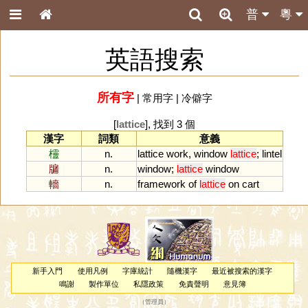
普
粵
英語搜索
所有字
|
常用字
|
冷僻字
[
lattice
], 找到 3 個
漢字
詞類
意義
欞
n.
lattice
work
,
window
lattice
;
lintel
牖
n.
window
;
lattice
window
轖
n.
framework
of
lattice
on
cart
新手入門
使用凡例
字庫統計
隨機漢字
最近被搜索的漢字
鳴謝
製作單位
私隱政策
免責聲明
意見簿
（
管理員
）