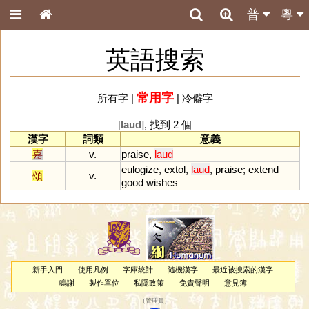
普
粵
英語搜索
常用字
所有字
|
|
冷僻字
[
laud
], 找到 2 個
漢字
詞類
意義
嘉
v.
praise
,
laud
eulogize
,
extol
,
laud
,
praise
;
extend
頌
v.
good
wishes
新手入門
使用凡例
字庫統計
隨機漢字
最近被搜索的漢字
鳴謝
製作單位
私隱政策
免責聲明
意見簿
（
管理員
）