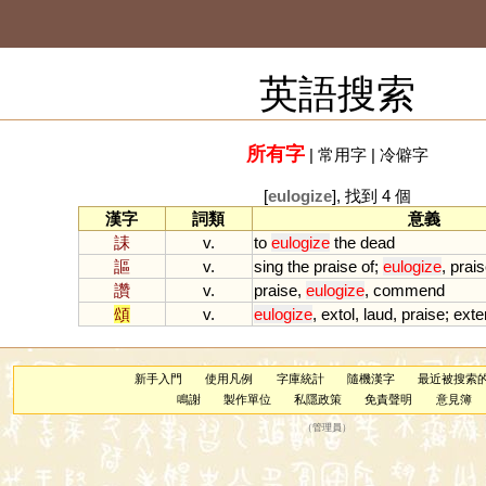
英語搜索
所有字
|
常用字
|
冷僻字
[
eulogize
], 找到 4 個
漢字
詞類
意義
誄
v.
to
eulogize
the
dead
謳
v.
sing
the
praise
of
;
eulogize
,
prais
讚
v.
praise
,
eulogize
,
commend
頌
v.
eulogize
,
extol
,
laud
,
praise
;
exte
新手入門
使用凡例
字庫統計
隨機漢字
最近被搜索
鳴謝
製作單位
私隱政策
免責聲明
意見簿
（
管理員
）