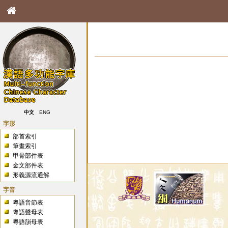
中文
ENG
字形
部首索引
筆畫索引
甲骨部件表
金文部件表
形義源流通解
字音
粵語音節表
粵語聲母表
粵語韻母表