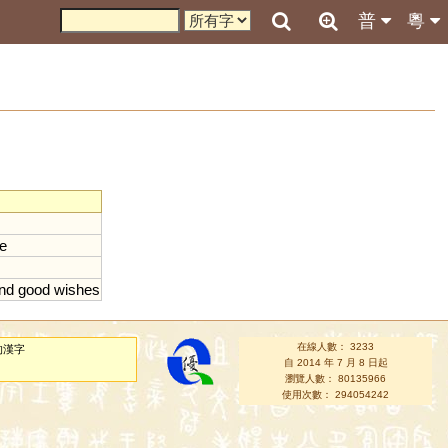
普
粵
e
nd
good
wishes
在線人數： 3233
的漢字
自 2014 年 7 月 8 日起
瀏覽人數： 80135966
使用次數： 294054242