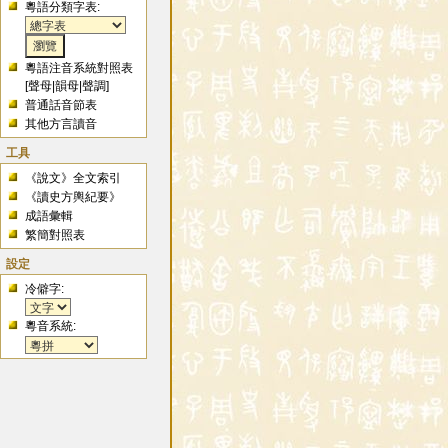
粵語分類字表:
粵語注音系統對照表
[
聲母
|
韻母
|
聲調
]
普通話音節表
其他方言讀音
工具
《說文》全文索引
《讀史方輿紀要》
成語彙輯
繁簡對照表
設定
冷僻字:
粵音系統: