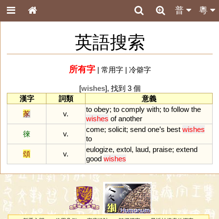
普
粵
英語搜索
所有字
|
常用字
|
冷僻字
[
wishes
], 找到 3 個
漢字
詞類
意義
to
obey
;
to
comply
with
;
to
follow
the
㒸
v.
wishes
of
another
come
;
solicit
;
send
one
’
s
best
wishes
徠
v.
to
eulogize
,
extol
,
laud
,
praise
;
extend
頌
v.
good
wishes