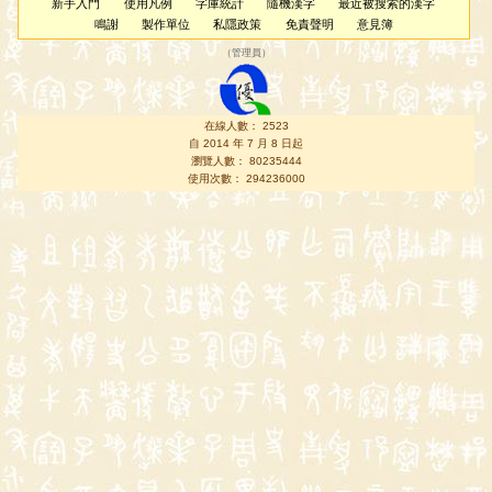
新手入門
使用凡例
字庫統計
隨機漢字
最近被搜索的漢字
鳴謝
製作單位
私隱政策
免責聲明
意見簿
（
管理員
）
在線人數： 2523
自 2014 年 7 月 8 日起
瀏覽人數： 80235444
使用次數： 294236000