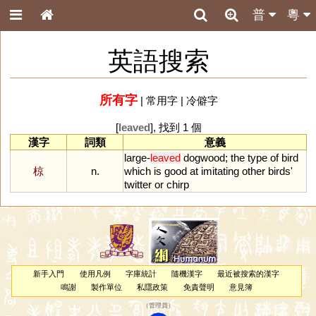
普
粵
英語搜索
所有字
|
常用字
|
冷僻字
[
leaved
], 找到 1 個
漢字
詞類
意義
large
-
leaved
dogwood
;
the
type
of
bird
椋
n.
which
is
good
at
imitating
other
birds
'
twitter
or
chirp
新手入門
使用凡例
字庫統計
隨機漢字
最近被搜索的漢字
鳴謝
製作單位
私隱政策
免責聲明
意見簿
（
管理員
）