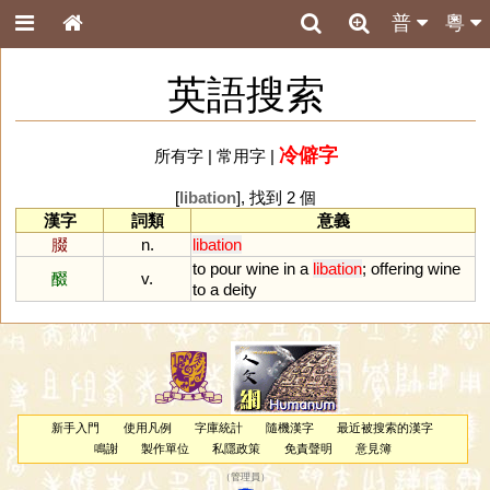
普
粵
英語搜索
冷僻字
所有字
|
常用字
|
[
libation
], 找到 2 個
漢字
詞類
意義
腏
n.
libation
to
pour
wine
in
a
libation
;
offering
wine
醊
v.
to
a
deity
新手入門
使用凡例
字庫統計
隨機漢字
最近被搜索的漢字
鳴謝
製作單位
私隱政策
免責聲明
意見簿
（
管理員
）