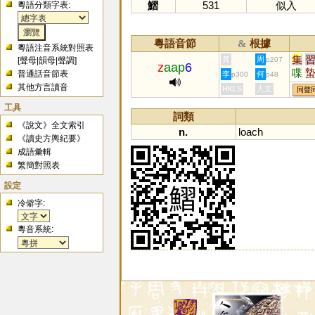
鰼
531
似入
粵語分類字表:
粵語音節
根據
&
粵語注音系統對照表
集
黃
周
[
聲母
|
韻母
|
聲調
]
p207
z
aap
6
喋
普通話音節表
李
何
p300
p48
騽
其他方言讀音
HKLS
人文
同聲
工具
詞類
《說文》全文索引
n.
loach
《讀史方輿紀要》
成語彙輯
繁簡對照表
設定
冷僻字:
粵音系統: