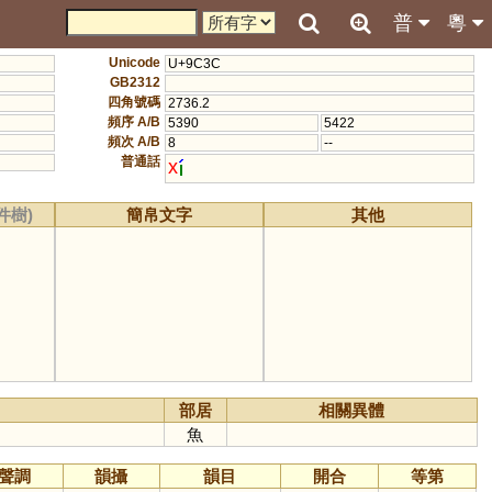
普
粵
Unicode
U+9C3C
GB2312
四角號碼
2736.2
頻序 A/B
5390
5422
頻次 A/B
8
--
普通話
x
件樹)
簡帛文字
其他
部居
相關異體
魚
聲調
韻攝
韻目
開合
等第