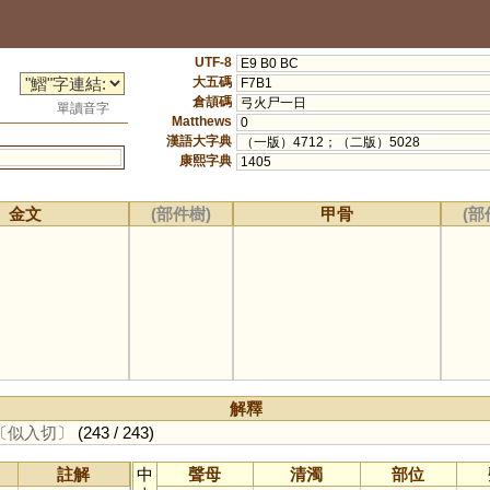
UTF-8
E9 B0 BC
大五碼
F7B1
倉頡碼
弓火尸一日
單讀音字
Matthews
0
漢語大字典
（一版）4712；（二版）5028
康熙字典
1405
金文
(部件樹)
甲骨
(部
解釋
〔似入切〕
(243 / 243)
註解
中
聲母
清濁
部位