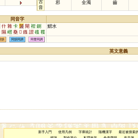
古
邪
全濁
齒
音
同音字
習
什
雜
卡
襲
閘
褶
鍘
鰼水
蟄
隰
嶍
雧
𠓛
鏶
謵
磼
鞢
槢
飁
雥
鈒
霅
同韻
同韻同調
同聲同調
英文意義
新手入門
使用凡例
字庫統計
隨機漢字
最近被搜索
鳴謝
製作單位
私隱政策
免責聲明
意見簿