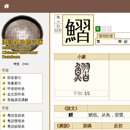
魚
鰼
195
11
繁
簡
港
(22)
繁簡對應
繁
簡
鳛
小篆
中文
ENG
字形
部首索引
筆畫索引
甲骨部件表
字例:
1/1
金文部件表
形義源流通解
字音
《說文》
鰼
鰌也。从魚，習聲。
粵語音節表
粵語聲母表
《廣韻》
頁碼
反切
粵語韻母表