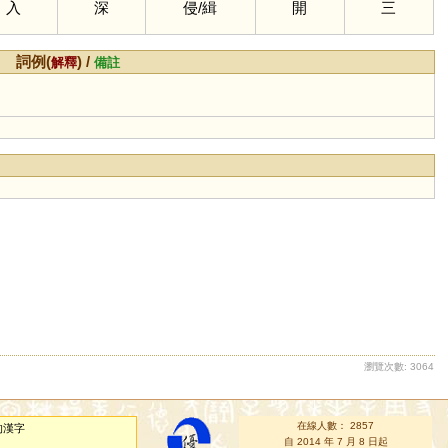
入
深
侵
/
緝
開
三
詞例(
) /
解釋
備註
瀏覽次數: 3064
在線人數： 2857
的漢字
自 2014 年 7 月 8 日起