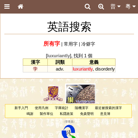
普
粵
英語搜索
所有字
|
常用字
|
冷僻字
[
luxuriantly
], 找到 1 個
漢字
詞類
意義
孛
adv.
luxuriantly
,
disorderly
新手入門
使用凡例
字庫統計
隨機漢字
最近被搜索的漢字
鳴謝
製作單位
私隱政策
免責聲明
意見簿
（
管理員
）