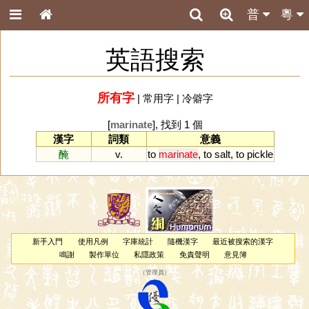
普
粵
英語搜索
所有字
|
常用字
|
冷僻字
[
marinate
], 找到 1 個
漢字
詞類
意義
醃
v.
to
marinate
,
to
salt
,
to
pickle
新手入門
使用凡例
字庫統計
隨機漢字
最近被搜索的漢字
鳴謝
製作單位
私隱政策
免責聲明
意見簿
（
管理員
）