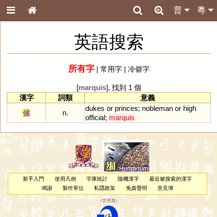
普
粵
英語搜索
所有字
|
常用字
|
冷僻字
[
marquis
], 找到 1 個
漢字
詞類
意義
dukes
or
princes
;
nobleman
or
high
侯
n.
official
;
marquis
新手入門
使用凡例
字庫統計
隨機漢字
最近被搜索的漢字
鳴謝
製作單位
私隱政策
免責聲明
意見簿
（
管理員
）