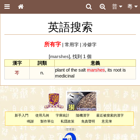
普
粵
英語搜索
所有字
|
常用字
|
冷僻字
[
marshes
], 找到 1 個
漢字
詞類
意義
plant
of
the
salt
marshes
,
its
root
is
芩
n.
medicinal
新手入門
使用凡例
字庫統計
隨機漢字
最近被搜索的漢字
鳴謝
製作單位
私隱政策
免責聲明
意見簿
（
管理員
）