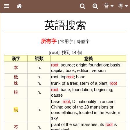
普
粵
英語搜索
所有字
|
常用字
|
冷僻字
[
root
], 找到 14 個
漢字
詞類
意義
root
;
source
;
origin
;
foundation
;
basis
;
本
n.
capital
;
book
;
edition
;
version
柢
n.
root
,
top
root
;
base
株
n.
trunk
of
a
tree
;
stem
of
a
plant
;
root
root
;
base
,
foundation
;
beginning
;
根
n.
cause
base
;
root
;
Di
nationality
in
ancient
China
;
one
of
the
28
mansions
or
氐
n.
constellations
,
located
in
the
Eastern
sky
plant
of
the
salt
marshes
,
its
root
is
芩
n.
medicinal