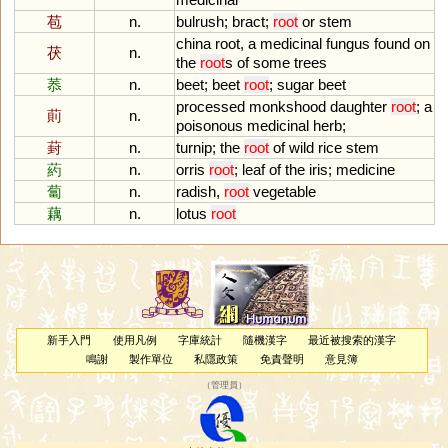
苞
n.
bulrush
;
bract
;
root
or
stem
china
root
,
a
medicinal
fungus
found
on
茯
n.
the
root
s
of
some
trees
菾
n.
beet
;
beet
root
;
sugar
beet
processed
monkshood
daughter
root
;
a
萴
n.
poisonous
medicinal
herb
;
葑
n.
turnip
;
the
root
of
wild
rice
stem
葯
n.
orris
root
;
leaf
of
the
iris
;
medicine
蔔
n.
radish
,
root
vegetable
藕
n.
lotus
root
新手入門
使用凡例
字庫統計
隨機漢字
最近被搜索的漢字
鳴謝
製作單位
私隱政策
免責聲明
意見簿
（
管理員
）