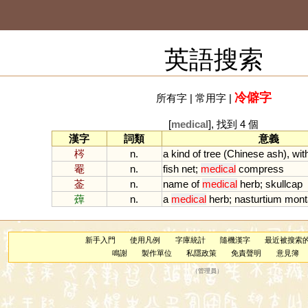
英語搜索
冷僻字
所有字
|
常用字
|
[
medical
], 找到 4 個
漢字
詞類
意義
梣
n.
a
kind
of
tree
(
Chinese
ash
),
wit
罨
n.
fish
net
;
medical
compress
菳
n.
name
of
medical
herb
;
skullcap
蔊
n.
a
medical
herb
;
nasturtium
mon
新手入門
使用凡例
字庫統計
隨機漢字
最近被搜索
鳴謝
製作單位
私隱政策
免責聲明
意見簿
（
管理員
）