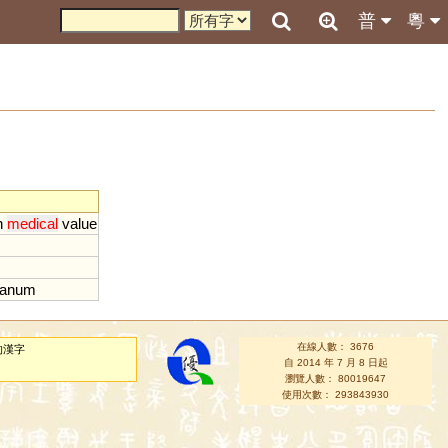
普
粵
h
medical
value
tanum
在線人數： 3676
的漢字
自 2014 年 7 月 8 日起
瀏覽人數： 80019647
使用次數： 293843930