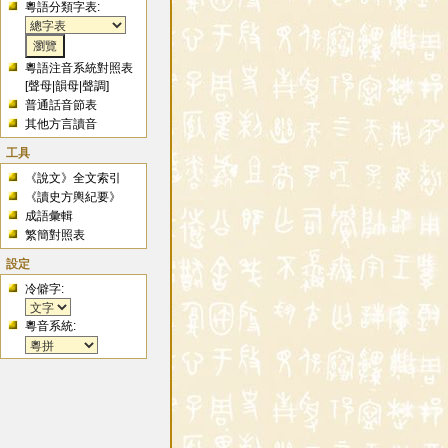
粵語分類字表:
粵語注音系統對照表
[
聲母
|
韻母
|
聲調
]
普通話音節表
其他方言讀音
工具
《說文》全文索引
《讀史方輿紀要》
成語彙輯
繁簡對照表
設定
冷僻字:
粵音系統: