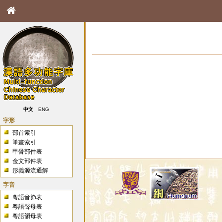
中文
ENG
字形
部首索引
筆畫索引
甲骨部件表
金文部件表
形義源流通解
字音
粵語音節表
粵語聲母表
粵語韻母表