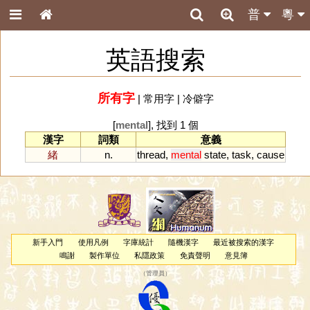
普
粵
英語搜索
所有字
|
常用字
|
冷僻字
[
mental
], 找到 1 個
漢字
詞類
意義
緒
n.
thread
,
mental
state
,
task
,
cause
新手入門
使用凡例
字庫統計
隨機漢字
最近被搜索的漢字
鳴謝
製作單位
私隱政策
免責聲明
意見簿
（
管理員
）