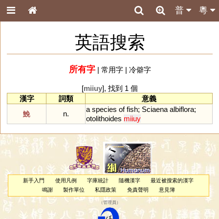
普
粵
英語搜索
所有字
|
常用字
|
冷僻字
[
miiuy
], 找到 1 個
漢字
詞類
意義
a
species
of
fish
;
Sciaena
albiflora
;
鮸
n.
otolithoides
miiuy
新手入門
使用凡例
字庫統計
隨機漢字
最近被搜索的漢字
鳴謝
製作單位
私隱政策
免責聲明
意見簿
（
管理員
）