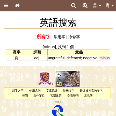
普
粵
英語搜索
所有字
|
常用字
|
冷僻字
[
minus
], 找到 1 個
漢字
詞類
意義
負
adj.
ungrateful
;
defeated
;
negative
;
minus
新手入門
使用凡例
字庫統計
隨機漢字
最近被搜索的漢字
鳴謝
製作單位
私隱政策
免責聲明
意見簿
（
管理員
）