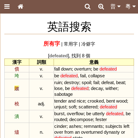
普
粵
英語搜索
所有字
|
常用字
|
冷僻字
[
defeated
], 找到 8 個
漢字
詞類
意義
僨
v.
fall
down
;
overturn
;
be
defeated
垮
v.
be
defeated
,
fail
,
collapse
ruin
;
destroy
;
spoil
;
fail
;
defeat
,
beat
;
敗
v.
lose
,
be
defeated
;
decay
,
wither
;
sabotage
tender
and
nice
;
crooked
,
bent
wood
;
橈
adj.
unjust
;
soft
;
scattered
;
defeated
burst
,
overflow
;
be
utterly
defeated
,
be
潰
v.
routed
;
decompose
;
fester
cinder
;
ashes
;
remnants
;
subjects
left
燼
n.
over
from
an
overturned
dynasty
or
defeated
state