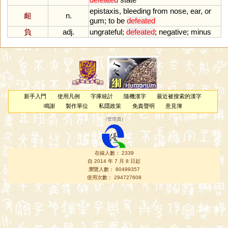
epistaxis
,
bleeding
from
nose
,
ear
,
or
衄
n.
gum
;
to
be
defeated
負
adj.
ungrateful
;
defeated
;
negative
;
minus
新手入門
使用凡例
字庫統計
隨機漢字
最近被搜索的漢字
鳴謝
製作單位
私隱政策
免責聲明
意見簿
（
管理員
）
在線人數： 2339
自 2014 年 7 月 8 日起
瀏覽人數： 80499357
使用次數： 294727608