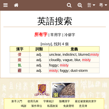
普
粵
英語搜索
所有字
|
常用字
|
冷僻字
[
misty
], 找到 4 個
漢字
詞類
意義
僾
adj.
unclear
,
indistinct
,
blurred
;
misty
朧
adj.
cloudily
,
vague
,
blur
,
misty
氤
adj.
foggy
;
misty
霾
adj.
misty
;
foggy
;
dust
-
storm
新手入門
使用凡例
字庫統計
隨機漢字
最近被搜索的漢字
鳴謝
製作單位
私隱政策
免責聲明
意見簿