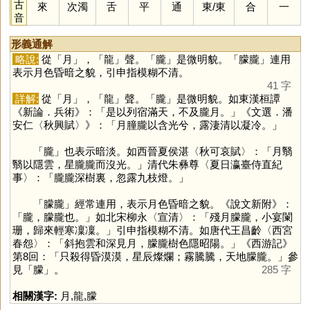
古
來
次濁
舌
平
通
東
/
東
合
一
音
形義通解
略說:
從「
月
」，「
龍
」聲。「
朧
」是微明貌。「朦朧」連用
表示月色昏暗之貌，引申指模糊不清。
41 字
詳解:
從「
月
」，「
龍
」聲。「
朧
」是微明貌。如東漢桓譚
《新論．兵術》：「是以列宿滿天，不及朧月。」《文選．潘
安仁〈秋興賦〉》：「月朣朧以含光兮，露淒清以凝冷。」
「
朧
」也表示暗淡。如西晉夏侯湛〈秋可哀賦〉：「月翳
翳以隱雲，星朧朧而沒光。」清代朱彝尊〈夏日瀛臺侍直紀
事〉：「朧朧深樹裏，忽露九枝燈。」
「朦朧」經常連用，表示月色昏暗之貌。《說文新附》：
「朧，朦朧也。」如北宋柳永〈宣清〉：「殘月朦朧，小宴闌
珊，歸來輕寒凜凜。」引申指模糊不清。如唐代王昌齡〈西宮
春怨〉：「斜抱雲和深見月，朦朧樹色隱昭陽。」《西游記》
第8回：「只殺得昏漠漠，星辰燦爛；霧騰騰，天地朦朧。」參
見「
朦
」。
285 字
相關漢字:
月
,
龍
,
朦