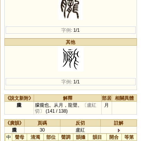
字例:
1/1
其他
字例:
1/1
《說文新附》
解釋
部居
相關異體
朧
朦朧也。从月，龍聲。
〔盧紅
月
切〕
(141 / 138)
《廣韻》
頁碼
反切
註解
朧
30
盧紅
中
聲母
清濁
部位
聲調
韻攝
韻目
開合
等第