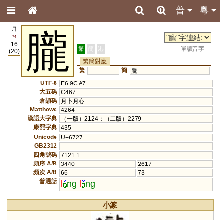
普
粵
月
朧
74
16
繁
簡
港
單讀音字
(20)
繁簡對應
繁
簡
胧
UTF-8
E6 9C A7
大五碼
C467
倉頡碼
月卜月心
Matthews
4264
漢語大字典
（一版）2124；（二版）2279
康熙字典
435
Unicode
U+6727
GB2312
四角號碼
7121.1
頻序 A/B
3440
2617
頻次 A/B
66
73
普通話
l
ng
l
ng
小篆