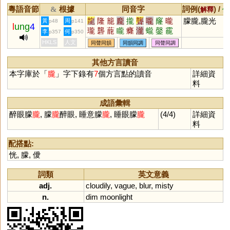
粵語音節
根據
同音字
詞例(
) /
&
解釋
備
龍
隆
籠
龐
攏
聾
嚨
窿
曨
朦朧,朧光
黃
周
p48
p141
l
ung
4
瓏
礱
蘢
矓
癃
瀧
蠬
鏧
靇
李
何
p357
p350
谾
豅
龒
巃
鸗
鑨
櫳
躘
襱
HKLS
人文
同聲同韻
同韻同調
同聲同調
蠪
其他方言讀音
本字庫於「
朧
」字下錄有
7
個方言點的讀音
詳細資
料
成語彙輯
醉眼朦
朧
, 朦
朧
醉眼, 睡意朦
朧
, 睡眼朦
朧
(4/4)
詳細資
料
配搭點:
恍
,
朦
,
僾
詞類
英文意義
adj.
cloudily
,
vague
,
blur
,
misty
n.
dim
moonlight