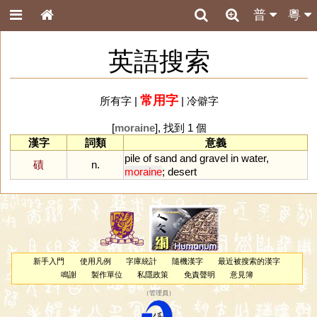
普
粵
英語搜索
常用字
所有字
|
|
冷僻字
[
moraine
], 找到 1 個
漢字
詞類
意義
pile
of
sand
and
gravel
in
water
,
磧
n.
moraine
;
desert
新手入門
使用凡例
字庫統計
隨機漢字
最近被搜索的漢字
鳴謝
製作單位
私隱政策
免責聲明
意見簿
（
管理員
）