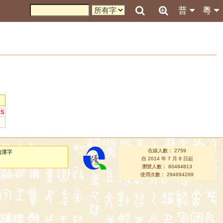
普
粵
s
在線人數： 2759
的漢字
自 2014 年 7 月 8 日起
瀏覽人數： 80484813
使用次數： 294694269