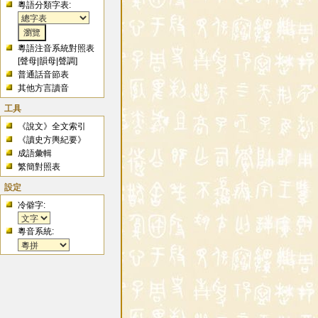
粵語分類字表:
粵語注音系統對照表
[
聲母
|
韻母
|
聲調
]
普通話音節表
其他方言讀音
工具
《說文》全文索引
《讀史方輿紀要》
成語彙輯
繁簡對照表
設定
冷僻字:
粵音系統: