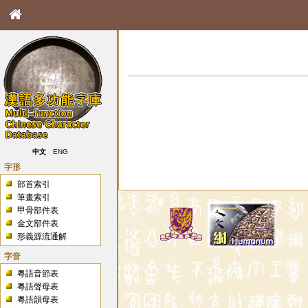
中文
ENG
字形
部首索引
筆畫索引
甲骨部件表
金文部件表
形義源流通解
字音
粵語音節表
粵語聲母表
粵語韻母表