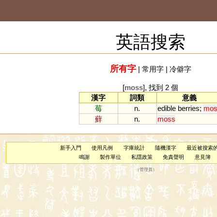
英語搜索
所有字
|
常用字
|
冷僻字
[
moss
], 找到 2 個
漢字
詞類
意義
莓
n.
edible
berries
;
mos
蘚
n.
moss
新手入門
使用凡例
字庫統計
隨機漢字
最近被搜索
鳴謝
製作單位
私隱政策
免責聲明
意見簿
（
管理員
）