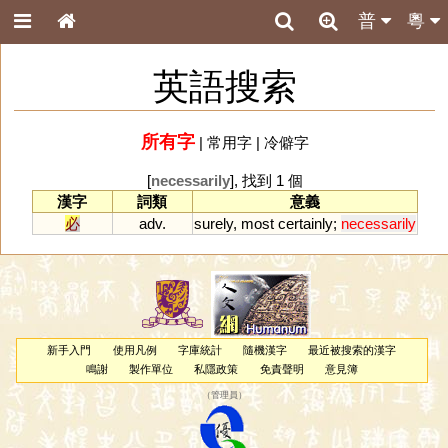
普
粵
英語搜索
所有字
|
常用字
|
冷僻字
[
necessarily
], 找到 1 個
漢字
詞類
意義
必
adv.
surely
,
most
certainly
;
necessarily
新手入門
使用凡例
字庫統計
隨機漢字
最近被搜索的漢字
鳴謝
製作單位
私隱政策
免責聲明
意見簿
（
管理員
）