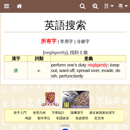
普
粵
英語搜索
所有字
|
常用字
|
冷僻字
[
negligently
], 找到 1 個
漢字
詞類
意義
perform
one
'
s
duty
negligently
;
keep
搪
v.
out
,
ward
off
;
spread
over
;
evade
,
do
sth
.
perfunctiorily
新手入門
使用凡例
字庫統計
隨機漢字
最近被搜索的漢字
鳴謝
製作單位
私隱政策
免責聲明
意見簿
（
管理員
）