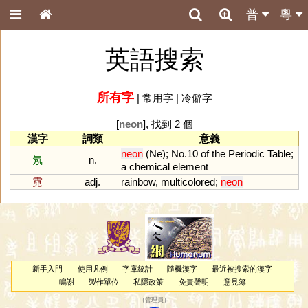
普
粵
英語搜索
所有字
|
常用字
|
冷僻字
[
neon
], 找到 2 個
漢字
詞類
意義
neon
(
Ne
);
No
.
10
of
the
Periodic
Table
;
氖
n.
a
chemical
element
霓
adj.
rainbow
,
multicolored
;
neon
新手入門
使用凡例
字庫統計
隨機漢字
最近被搜索的漢字
鳴謝
製作單位
私隱政策
免責聲明
意見簿
（
管理員
）