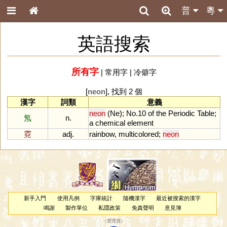
普
粵
英語搜索
所有字
|
常用字
|
冷僻字
[
neon
], 找到 2 個
漢字
詞類
意義
neon
(
Ne
);
No
.
10
of
the
Periodic
Table
;
氖
n.
a
chemical
element
霓
adj.
rainbow
,
multicolored
;
neon
新手入門
使用凡例
字庫統計
隨機漢字
最近被搜索的漢字
鳴謝
製作單位
私隱政策
免責聲明
意見簿
（
管理員
）