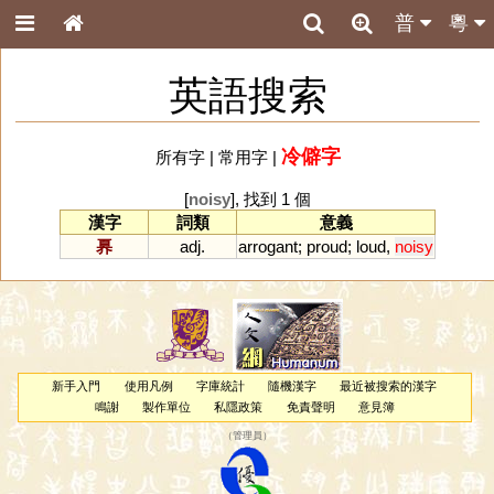
普
粵
英語搜索
冷僻字
所有字
|
常用字
|
[
noisy
], 找到 1 個
漢字
詞類
意義
奡
adj.
arrogant
;
proud
;
loud
,
noisy
新手入門
使用凡例
字庫統計
隨機漢字
最近被搜索的漢字
鳴謝
製作單位
私隱政策
免責聲明
意見簿
（
管理員
）