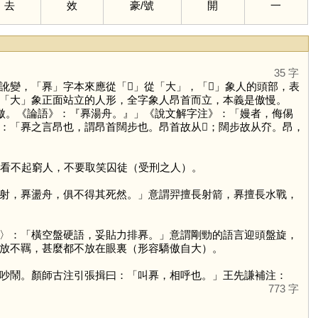
去
效
豪
/
號
開
一
35 字
訛變，「
奡
」字本來應從「
𦣻
」從「
大
」，「
𦣻
」象人的頭部，表
「
大
」象正面站立的人形，全字象人昂首而立，本義是傲慢。
若傲。《論語》：『奡湯舟。』」《說文解字注》：「嫚者，侮㑥
：「奡之言昂也，謂昂首闊步也。昂首故从𦣻；闊步故从夰。昂，
看不起窮人，不要取笑囚徒（受刑之人）。
射，奡盪舟，俱不得其死然。」意謂羿擅長射箭，奡擅長水戰，
〉：「橫空盤硬語，妥貼力排奡。」意謂剛勁的語言迎頭盤旋，
放不羈，甚麼都不放在眼裏（形容驕傲自大）。
吵鬧。顏師古注引張揖曰：「叫奡，相呼也。」王先謙補注：
773 字