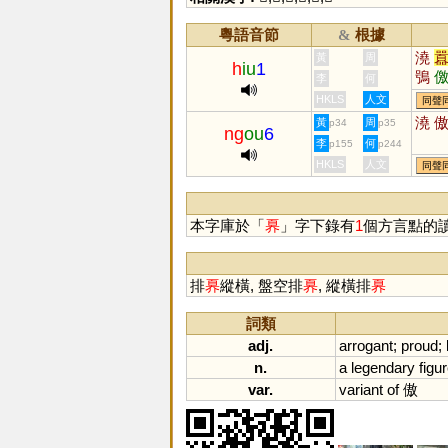
粵語音節
根據
&
澆
黃
周
h
iu
1
鴞
李
何
墽
HKLS
人文
同聲
獢
澆
黃
周
p34
p35
ng
ou
6
李
何
p155
p244
HKLS
人文
同聲
本字庫於「
奡
」字下錄有
1
個方言點的
排
奡
縱橫, 盤空排
奡
, 縱橫排
奡
詞類
adj.
arrogant
;
proud
;
n.
a
legendary
figu
var.
variant
of
傲