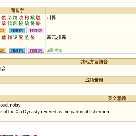
同音字
囂
僥
梟
蹺
嘵
枵
橇
驍
叫奡
儌
繑
鷍
郻
憢
燆
毊
嘄
熇
徼
虈
蹻
趬
藃
呺
膮
同韻
同韻同調
同聲同調
獟
歊
鄡
傲
敖
翱
遨
驁
鏊
謷
奡兀,排奡
傲慢;矯健
同韻
同韻同調
同聲同調
其他方言讀音
讀音
成語彙輯
英文意義
loud
,
noisy
re
of
the
Xia
Dynasty
revered
as
the
patron
of
fishermen