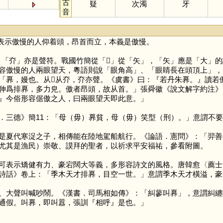
古
疑
次濁
牙
音
表示傲慢的人仰着頭，昂首而立，本義是傲慢。
，「
夰
」亦是聲符。戰國竹簡從「
𦣻
」從「
矢
」，「
矢
」應是「
大
」的
容傲慢的人兩眼望天，粵語則說「眼角高」、「眼睛長在頭頂上」，
「奡，嫚也。从𦣻从夰，夰亦聲。《虞書》曰：『若丹朱奡。』讀
伸爲排奡，多力皃。傲者昂頭，故从首。」張舜徽《說文解字約注》
』今俗形容倨傲之人，曰兩眼望天即此意。」
三德》簡11：「母（毋）奡貧，母（毋）笑型（刑）。」意謂不要
是夏代寒浞之子，相傳能在陸地駕船航行。《論語．憲問》：「羿善
尤其是漁民）崇敬、謨拜的聖者，以祈求平安福祐，參看附圖。
可表示矯健有力、豪宕闊大等義，多形容詩文的風格。唐韓愈〈薦士
詩話》卷上：「季木天才排奡，目空一世。」意謂季木天才橫溢，豪
、大聲叫喊吵鬧。《漢書．司馬相如傳》：「糾蓼叫奡」，意謂糾纏
通假。叫奡，即叫囂，張訓『相呼』是也。」