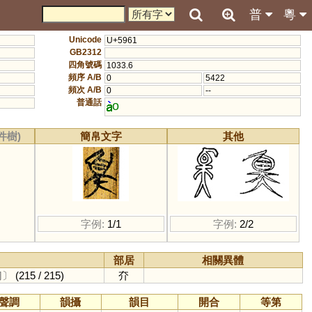
普
粵
Unicode
U+5961
GB2312
四角號碼
1033.6
頻序 A/B
0
5422
頻次 A/B
0
--
普通話
o
件樹)
簡帛文字
其他
字例:
1/1
字例:
2/2
部居
相關異體
切〕
(215 / 215)
夰
聲調
韻攝
韻目
開合
等第