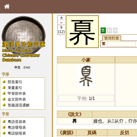
大
奡
37
9
繁
簡
港
(12)
繁簡對應
繁
小篆
中文
ENG
字形
部首索引
筆畫索引
甲骨部件表
字例:
1/1
金文部件表
形義源流通解
字音
《說文》
奡
嫚也。从𦣻从夰，
粵語音節表
粵語聲母表
《廣韻》
頁碼
反切
粵語韻母表