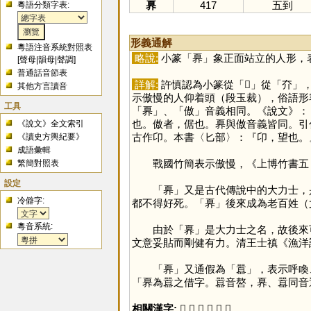
奡
417
五到
粵語分類字表:
形義通解
粵語注音系統對照表
略說:
小篆「
奡
」象正面站立的人形，
[
聲母
|
韻母
|
聲調
]
普通話音節表
詳解:
許慎認為小篆從「
𦣻
」從「
夰
」
其他方言讀音
示傲慢的人仰着頭（段玉裁），俗語形
工具
「
奡
」、「
傲
」音義相同。《說文》：
也。傲者，倨也。奡與傲音義皆同。引
《說文》全文索引
古作卬。本書〈匕部〉：『卬，望也。
《讀史方輿紀要》
成語彙輯
戰國竹簡表示傲慢，《上博竹書五．
繁簡對照表
設定
「
奡
」又是古代傳說中的大力士，
冷僻字:
都不得好死。「
奡
」後來成為老百姓（
粵音系統:
由於「
奡
」是大力士之名，故後來
文意妥貼而剛健有力。清王士禛《漁洋
「
奡
」又通假為「
囂
」，表示呼喚
「奡為囂之借字。囂音嗸，奡、囂同音
相關漢字:
𦣻
,
夰
,
矢
,
大
,
傲
,
囂