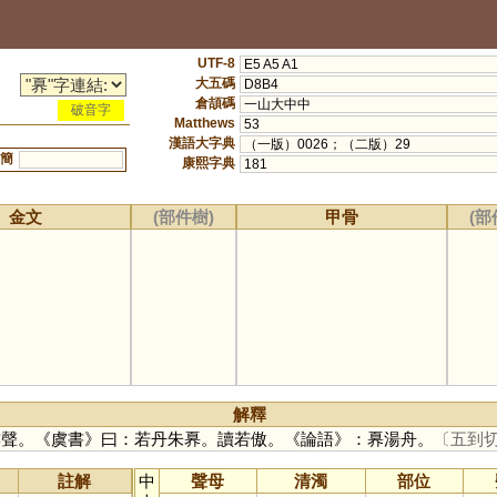
UTF-8
E5 A5 A1
大五碼
D8B4
倉頡碼
一山大中中
破音字
Matthews
53
漢語大字典
（一版）0026；（二版）29
簡
康熙字典
181
金文
(部件樹)
甲骨
(部
解釋
夰亦聲。《虞書》曰：若丹朱奡。讀若傲。《論語》：奡湯舟。
〔五到
註解
中
聲母
清濁
部位