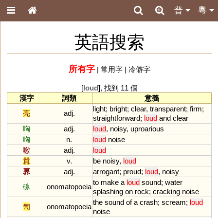
普
粵
英語搜索
所有字
|
常用字
|
冷僻字
[
loud
], 找到 11 個
漢字
詞類
意義
light
;
bright
;
clear
,
transparent
;
firm
;
亮
adj.
straightforward
;
loud
and
clear
哅
adj.
loud
,
noisy
,
uproarious
哅
n.
loud
noise
噭
adj.
loud
囂
v.
be
noisy
,
loud
奡
adj.
arrogant
;
proud
;
loud
,
noisy
to
make
a
loud
sound
;
water
砯
onomatopoeia
splashing
on
rock
;
cracking
noise
the
sound
of
a
crash
;
scream
;
loud
訇
onomatopoeia
noise