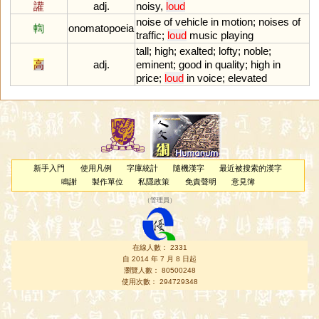
讙
adj.
noisy
,
loud
noise
of
vehicle
in
motion
;
noises
of
輷
onomatopoeia
traffic
;
loud
music
playing
tall
;
high
;
exalted
;
lofty
;
noble
;
高
adj.
eminent
;
good
in
quality
;
high
in
price
;
loud
in
voice
;
elevated
新手入門
使用凡例
字庫統計
隨機漢字
最近被搜索的漢字
鳴謝
製作單位
私隱政策
免責聲明
意見簿
（
管理員
）
在線人數： 2331
自 2014 年 7 月 8 日起
瀏覽人數： 80500248
使用次數： 294729348