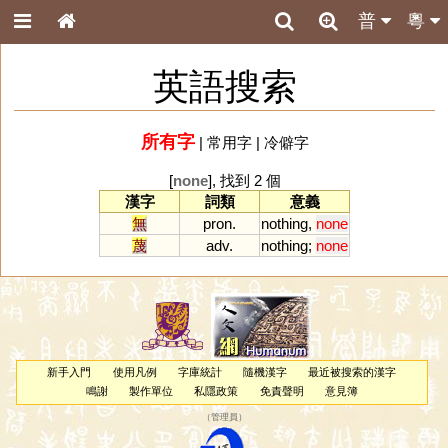
普
粵
英語搜索
所有字
|
常用字
|
冷僻字
[
none
], 找到 2 個
漢字
詞類
意義
無
pron.
nothing
,
none
蔑
adv.
nothing
;
none
新手入門
使用凡例
字庫統計
隨機漢字
最近被搜索的漢字
鳴謝
製作單位
私隱政策
免責聲明
意見簿
（
管理員
）