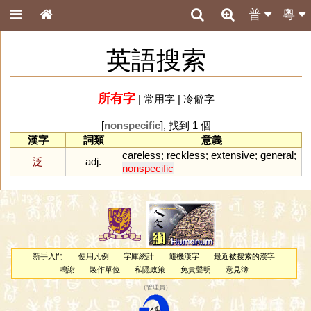
普
粵
英語搜索
所有字
|
常用字
|
冷僻字
[
nonspecific
], 找到 1 個
漢字
詞類
意義
careless
;
reckless
;
extensive
;
general
;
泛
adj.
nonspecific
新手入門
使用凡例
字庫統計
隨機漢字
最近被搜索的漢字
鳴謝
製作單位
私隱政策
免責聲明
意見簿
（
管理員
）