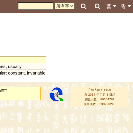
普
粵
mes
,
usually
lar
;
constant
,
invariable
在線人數： 6106
的漢字
自 2014 年 7 月 8 日起
瀏覽人數： 80064769
使用次數： 293923298