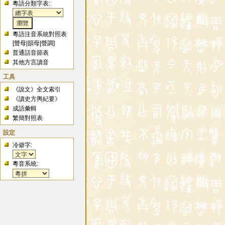
粵語分類字表:
粵語注音系統對照表
[
聲母
|
韻母
|
聲調
]
普通話音節表
其他方言讀音
工具
《說文》全文索引
《讀史方輿紀要》
成語彙輯
繁簡對照表
設定
冷僻字:
粵音系統: