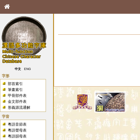
中文
ENG
字形
部首索引
筆畫索引
甲骨部件表
金文部件表
形義源流通解
字音
粵語音節表
粵語聲母表
粵語韻母表