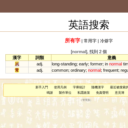
英語搜索
所有字
|
常用字
|
冷僻字
[
normal
], 找到 2 個
漢字
詞類
意義
夙
adj.
long
-
standing
;
early
;
former
;
in
normal
ti
常
adj.
common
;
ordinary
;
normal
;
frequent
;
regu
新手入門
使用凡例
字庫統計
隨機漢字
最近被搜索
鳴謝
製作單位
私隱政策
免責聲明
意見簿
（
管理員
）