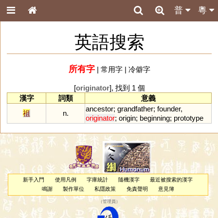
普
粵
英語搜索
所有字
|
常用字
|
冷僻字
[
originator
], 找到 1 個
漢字
詞類
意義
ancestor
;
grandfather
;
founder
,
祖
n.
originator
;
origin
;
beginning
;
prototype
新手入門
使用凡例
字庫統計
隨機漢字
最近被搜索的漢字
鳴謝
製作單位
私隱政策
免責聲明
意見簿
（
管理員
）