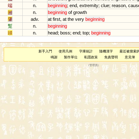
端
n.
beginning
;
end
,
extremity
;
clue
;
reason
,
caus
耑
n.
beginning
of
growth
肇
adv.
at
first
,
at
the
very
beginning
蹔
n.
beginning
頭
n.
head
;
boss
;
end
;
top
;
beginning
新手入門
使用凡例
字庫統計
隨機漢字
最近被搜索
鳴謝
製作單位
私隱政策
免責聲明
意見簿
（
管理員
）