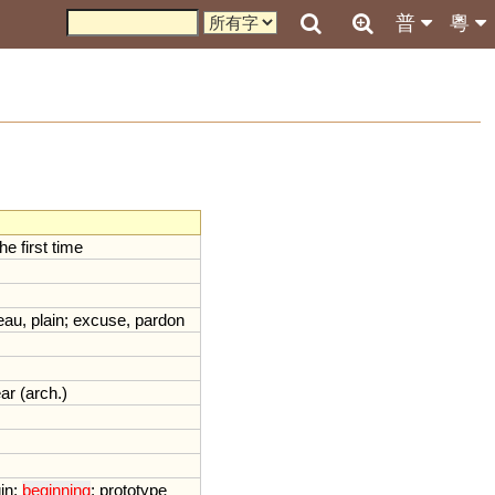
普
粵
the
first
time
eau
,
plain
;
excuse
,
pardon
ar
(
arch
.)
in
;
beginning
;
prototype