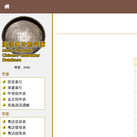
中文
ENG
字形
部首索引
筆畫索引
甲骨部件表
金文部件表
形義源流通解
字音
粵語音節表
粵語聲母表
粵語韻母表