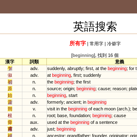
英語搜索
所有字
|
常用字
|
冷僻字
[
beginning
], 找到 16 個
漢字
詞類
意義
乍
adv.
suddenly
,
abruptly
;
first
,
at
the
beginning
;
for
俶
adv.
at
beginning
,
first
;
suddenly
初
n.
the
beginning
;
the
first
原
n.
source
;
origin
;
beginning
;
cause
;
reason
;
plat
始
n.
beginning
,
start
昔
adv.
formerly
;
ancient
;
in
beginning
朔
v.
visit
in
the
beginning
of
each
moon
(
arch
.);
be
根
n.
root
;
base
,
foundation
;
beginning
;
cause
毋
aux.
used
at
the
beginning
of
a
sentence
甫
adv.
just
;
beginning
祖
n.
ancestor
;
grandfather
;
founder
,
originator
;
orig