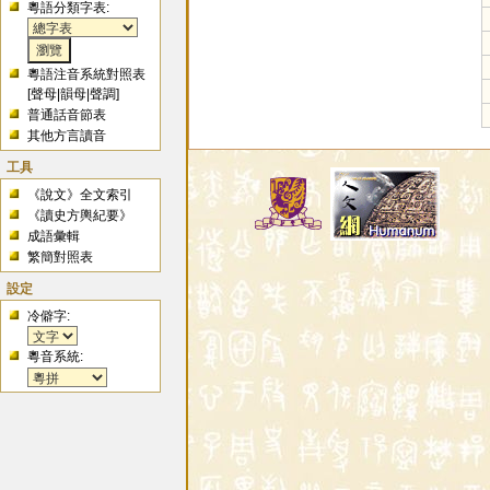
粵語分類字表:
粵語注音系統對照表
[
聲母
|
韻母
|
聲調
]
普通話音節表
其他方言讀音
工具
《說文》全文索引
《讀史方輿紀要》
成語彙輯
繁簡對照表
設定
冷僻字:
粵音系統: