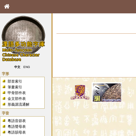
中文
ENG
字形
部首索引
筆畫索引
甲骨部件表
金文部件表
形義源流通解
字音
粵語音節表
粵語聲母表
粵語韻母表