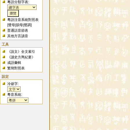
粵語分類字表:
粵語注音系統對照表
[
聲母
|
韻母
|
聲調
]
普通話音節表
其他方言讀音
工具
《說文》全文索引
《讀史方輿紀要》
成語彙輯
繁簡對照表
設定
冷僻字:
粵音系統: