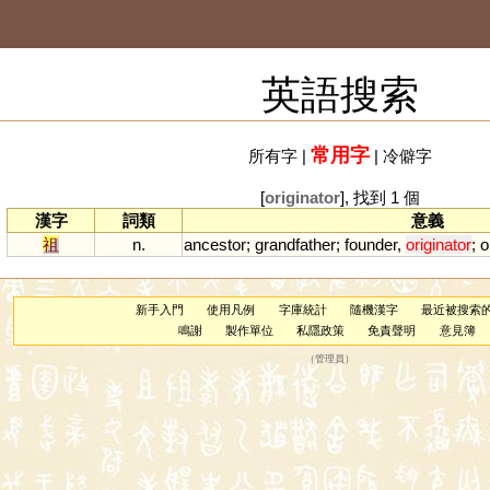
英語搜索
常用字
所有字
|
|
冷僻字
[
originator
], 找到 1 個
漢字
詞類
意義
祖
n.
ancestor
;
grandfather
;
founder
,
originator
;
o
新手入門
使用凡例
字庫統計
隨機漢字
最近被搜索
鳴謝
製作單位
私隱政策
免責聲明
意見簿
（
管理員
）