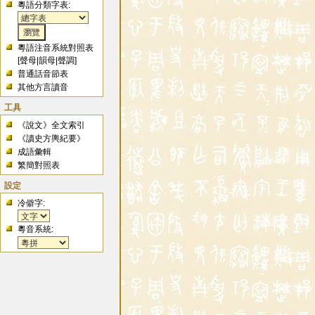
粵語分類字表:
粵語注音系統對照表
[
聲母
|
韻母
|
聲調
]
普通話音節表
其他方言讀音
工具
《說文》全文索引
《讀史方輿紀要》
成語彙輯
繁簡對照表
設定
冷僻字:
粵音系統: