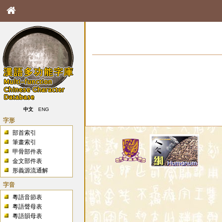
中文
ENG
字形
部首索引
筆畫索引
甲骨部件表
金文部件表
形義源流通解
字音
粵語音節表
粵語聲母表
粵語韻母表