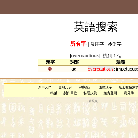
英語搜索
所有字
|
常用字
|
冷僻字
[
overcautious
], 找到 1 個
漢字
詞類
意義
狷
adj.
overcautious
;
impetuous
新手入門
使用凡例
字庫統計
隨機漢字
最近被搜索
鳴謝
製作單位
私隱政策
免責聲明
意見簿
（
管理員
）