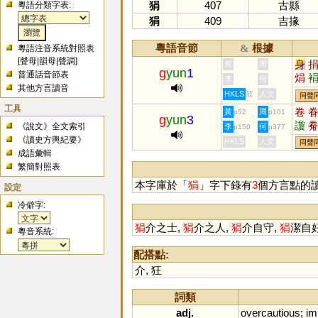
狷
407
古縣
粵語分類字表:
狷
409
吉掾
粵語音節
根據
&
粵語注音系統對照表
[
聲母
|
韻母
|
聲調
]
身
黃
周
g
yun
1
普通話音節表
焆
李
何
其他方言讀音
HKLS
人文
范
同聲
工具
卷
黃
周
p52
p101
g
yun
3
讂
《說文》全文索引
李
何
p150
p377
絭
《讀史方輿紀要》
HKLS
人文
同聲
成語彙輯
繁簡對照表
本字庫於「
狷
」字下錄有
3
個方言點的
設定
冷僻字:
狷
介之士,
狷
介之人,
狷
介自守,
狷
潔自
粵音系統:
配搭點:
介
,
狂
詞類
adj.
overcautious
;
im