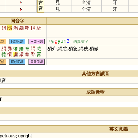
古
見
全清
牙
音
見
全清
牙
同音字
捐
娟
鵑
涓
蠲
鞙
悁
駽
裐
g
yun
3
「狷
」的異讀字
同韻
同韻同調
同聲同調
眷
絹
券
惓
婘
弮
睊
睠
狷介,狷忿,狷急,狷狹,狷傲
觠
犈
懁
鬳
獧
韏
鄄
罥
悁
帣
同韻
同韻同調
同聲同調
其他方言讀音
讀音
成語彙輯
好
英文意義
petuous
;
upright