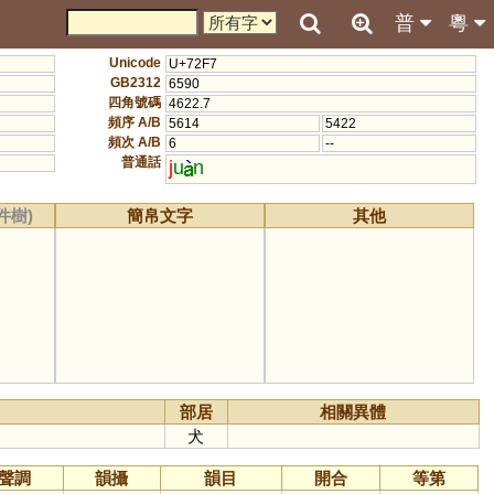
普
粵
Unicode
U+72F7
GB2312
6590
四角號碼
4622.7
頻序 A/B
5614
5422
頻次 A/B
6
--
普通話
j
u
n
件樹)
簡帛文字
其他
部居
相關異體
犬
聲調
韻攝
韻目
開合
等第