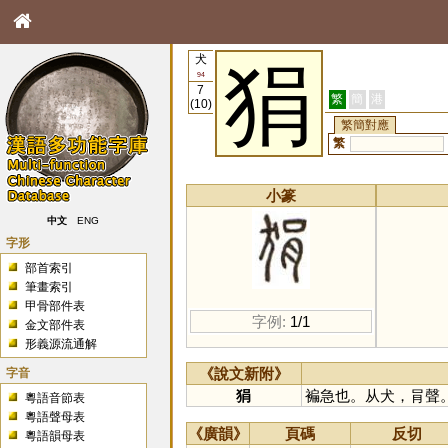
犬
狷
94
7
繁
簡
港
(10)
繁簡對應
繁
小篆
中文
ENG
字形
部首索引
筆畫索引
甲骨部件表
字例:
1/1
金文部件表
形義源流通解
字音
《說文新附》
狷
褊急也。从犬，肙聲
粵語音節表
粵語聲母表
《廣韻》
頁碼
反切
粵語韻母表