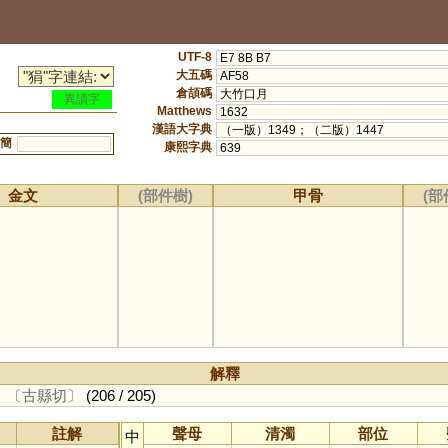
UTF-8
E7 8B B7
大五碼
AF58
倉頡碼
大竹口月
異讀字
Matthews
1632
漢語大字典
（一版）1349；（二版）1447
簡
康熙字典
639
金文
(部件樹)
甲骨
(部
解釋
。
〔古縣切〕
(206 / 205)
註解
聲母
清濁
部位
中