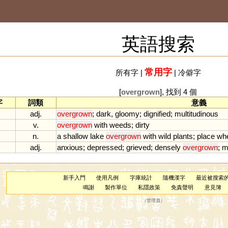
英語搜索
常用字
所有字
|
|
冷僻字
[
overgrown
], 找到 4 個
字
詞類
意義
adj.
overgrown
;
dark
,
gloomy
;
dignified
;
multitudinous
v.
overgrown
with
weeds
;
dirty
n.
a
shallow
lake
overgrown
with
wild
plants
;
place
wh
adj.
anxious
;
depressed
;
grieved
;
densely
overgrown
;
m
新手入門
使用凡例
字庫統計
隨機漢字
最近被搜索
鳴謝
製作單位
私隱政策
免責聲明
意見簿
（
管理員
）