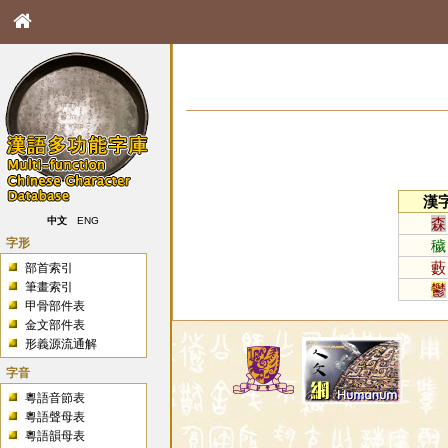
漢
森
中文
ENG
字形
穢
藪
部首索引
筆畫索引
鬱
甲骨部件表
金文部件表
形義源流通解
字音
粵語音節表
粵語聲母表
粵語韻母表