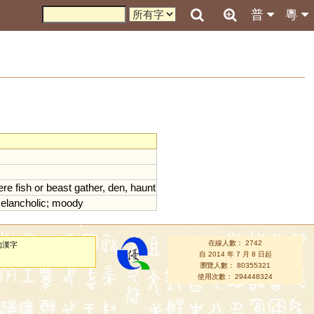
普
粵
ere
fish
or
beast
gather
,
den
,
haunt
elancholic
;
moody
在線人數： 2742
的漢字
自 2014 年 7 月 8 日起
瀏覽人數： 80355321
使用次數： 294448324