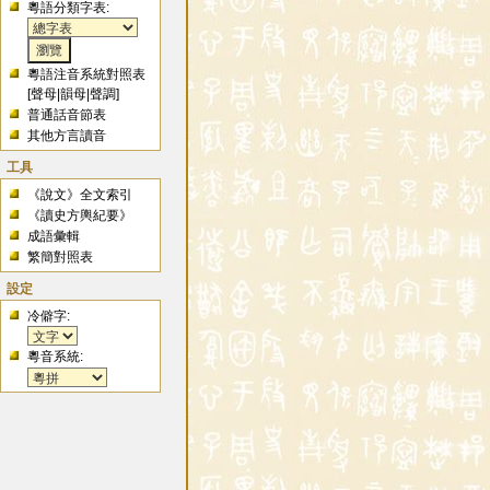
粵語分類字表:
粵語注音系統對照表
[
聲母
|
韻母
|
聲調
]
普通話音節表
其他方言讀音
工具
《說文》全文索引
《讀史方輿紀要》
成語彙輯
繁簡對照表
設定
冷僻字:
粵音系統: