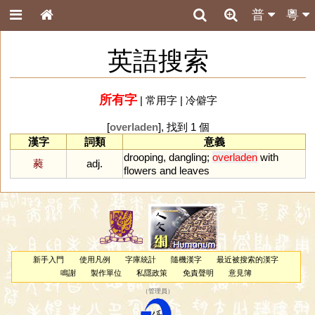
普
粵
英語搜索
所有字
|
常用字
|
冷僻字
[
overladen
], 找到 1 個
漢字
詞類
意義
drooping
,
dangling
;
overladen
with
蕤
adj.
flowers
and
leaves
新手入門
使用凡例
字庫統計
隨機漢字
最近被搜索的漢字
鳴謝
製作單位
私隱政策
免責聲明
意見簿
（
管理員
）