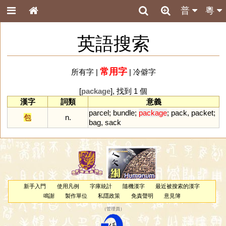
普
粵
英語搜索
常用字
所有字
|
|
冷僻字
[
package
], 找到 1 個
漢字
詞類
意義
parcel
;
bundle
;
package
;
pack
,
packet
;
包
n.
bag
,
sack
新手入門
使用凡例
字庫統計
隨機漢字
最近被搜索的漢字
鳴謝
製作單位
私隱政策
免責聲明
意見簿
（
管理員
）