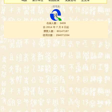
鳴謝
製作單位
私隱政策
免責聲明
意見簿
（
管理員
）
在線人數： 3409
自 2014 年 7 月 8 日起
瀏覽人數： 80147187
使用次數： 294071334