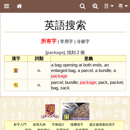
普
粵
英語搜索
所有字
|
常用字
|
冷僻字
[
package
], 找到 2 個
漢字
詞類
意義
a
bag
opening
at
both
ends
,
an
㯱
n.
enlarged
bag
,
a
parcel
,
a
bundle
,
a
package
parcel
;
bundle
;
package
;
pack
,
packet
;
包
n.
bag
,
sack
新手入門
使用凡例
字庫統計
隨機漢字
最近被搜索的漢字